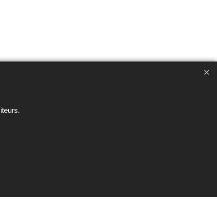
ent interdite sous peine de poursuites
iteurs.