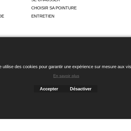
CHOISIR SA POINTURE
DE
ENTRETIEN
ou autres éléments des sites Avril chausseur confort est strictem
Boutique en ligne créés
avec le logiciel
e utilise des cookies pour garantir une expérience sur mesure aux vis
eCommerce ShopFactory
En savoir plus
Accepter
Désactiver