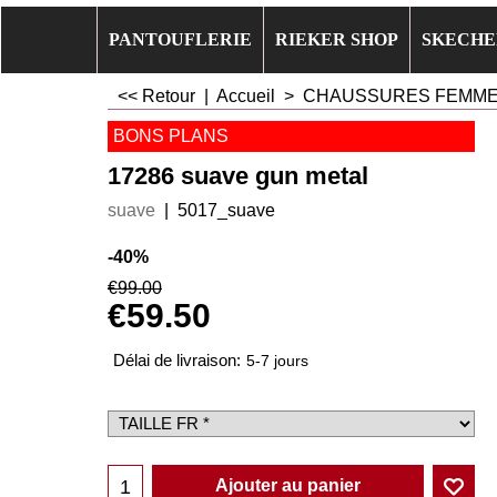
PANTOUFLERIE
RIEKER SHOP
SKECHE
<< Retour
|
Accueil
>
CHAUSSURES FEMM
BONS PLANS
17286 suave gun metal
suave
5017_suave
-40%
€
99.00
€
59.50
Délai de livraison:
5-7 jours
Ajouter au panier