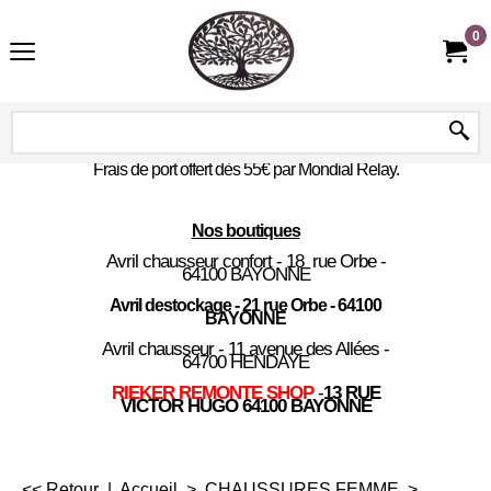
0
Frais de port offert dès 55€ par Mondial Relay.
Nos boutiques
Avril chausseur confort - 18 rue Orbe -
64100 BAYONNE
Avril destockage - 21 rue Orbe - 64100
BAYONNE
Avril chausseur - 11 avenue des Allées -
64700 HENDAYE
RIEKER REMONTE SHOP
-
13 RUE
VICTOR HUGO 64100 BAYONNE
<< Retour
|
Accueil
>
CHAUSSURES FEMME
>