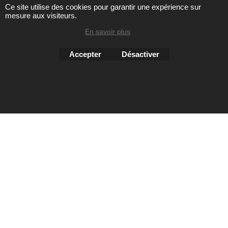
Ce site utilise des cookies pour garantir une expérience sur
mesure aux visiteurs.
Toute reproduction de textes, photos ou autres éléments des
sites Avril chausseur confort est strictement interdite sous
En savoir plus
peine de poursuites
Accepter
Désactiver
Boutique en ligne créés
avec le logiciel
eCommerce ShopFactory