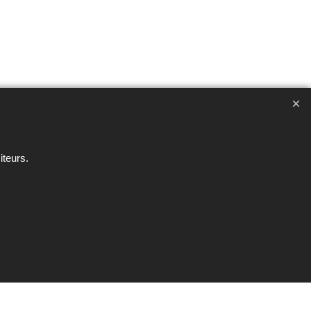
ent interdite sous peine de poursuites
iteurs.