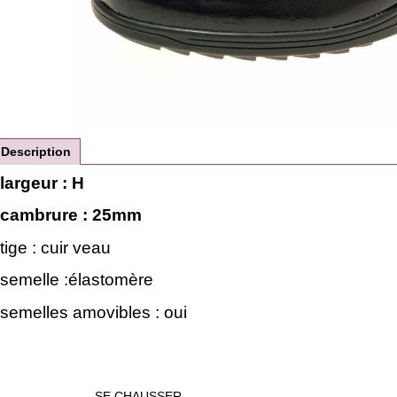
Description
largeur : H
cambrure : 25mm
tige : cuir veau
semelle :élastomère
semelles amovibles : oui
SE CHAUSSER