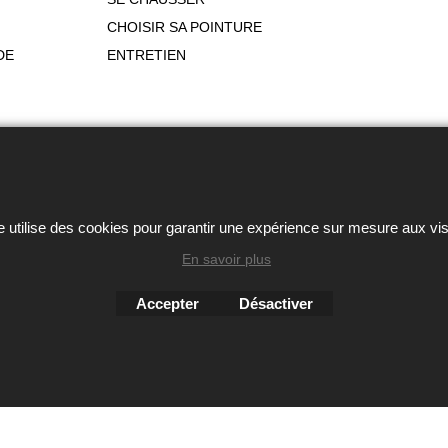
CHOISIR SA POINTURE
DE
ENTRETIEN
ou autres éléments des sites Avril chausseur confort est strictem
Boutique en ligne créés
avec le logiciel
e utilise des cookies pour garantir une expérience sur mesure aux vis
eCommerce ShopFactory
En savoir plus
Accepter
Désactiver