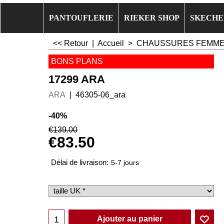
PANTOUFLERIE
RIEKER SHOP
SKECHE
<< Retour
|
Accueil
>
CHAUSSURES FEMM
BONS PLANS
17299 ARA
ARA
46305-06_ara
-40%
€
139.00
€
83.50
Délai de livraison:
5-7 jours
Ajouter au panier