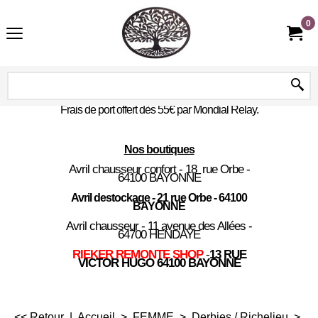
0
Frais de port offert dès 55€ par Mondial Relay.
Nos boutiques
Avril chausseur confort - 18 rue Orbe -
64100 BAYONNE
Avril destockage - 21 rue Orbe - 64100
BAYONNE
Avril chausseur - 11 avenue des Allées -
64700 HENDAYE
RIEKER REMONTE SHOP
-
13 RUE
VICTOR HUGO 64100 BAYONNE
<< Retour
|
Accueil
>
FEMME
>
Derbies / Richelieu
>