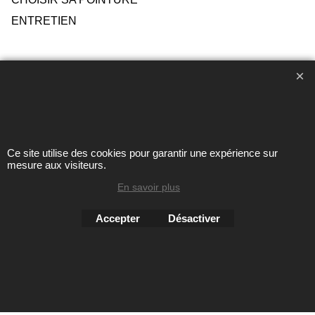
ENTRETIEN
Toute reproduction de textes, photos ou autres éléments des
sites Avril chausseur confort est strictement interdite sous
peine de poursuites
Ce site utilise des cookies pour garantir une expérience sur
mesure aux visiteurs.
Boutique en ligne créés
En savoir plus
avec le logiciel
eCommerce ShopFactory
Accepter
Désactiver