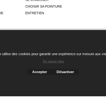
CHOISIR SA POINTURE
DE
ENTRETIEN
ou autres éléments des sites Avril chausseur confort est strictem
Boutique en ligne créés
avec le logiciel
e utilise des cookies pour garantir une expérience sur mesure aux vis
eCommerce ShopFactory
En savoir plus
Accepter
Désactiver