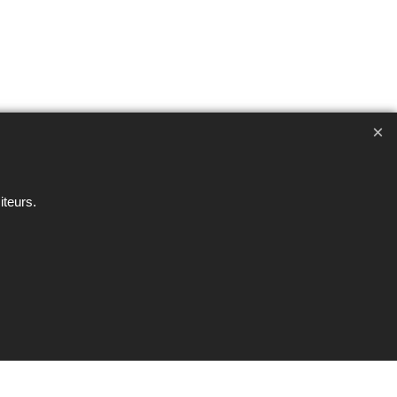
ent interdite sous peine de poursuites
iteurs.