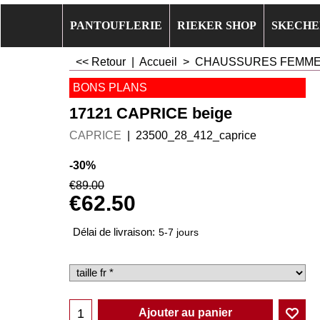
PANTOUFLERIE
RIEKER SHOP
SKECHE
<< Retour
|
Accueil
>
CHAUSSURES FEMM
BONS PLANS
17121 CAPRICE beige
CAPRICE
23500_28_412_caprice
-30%
€
89.00
€
62.50
Délai de livraison:
5-7 jours
Ajouter au panier