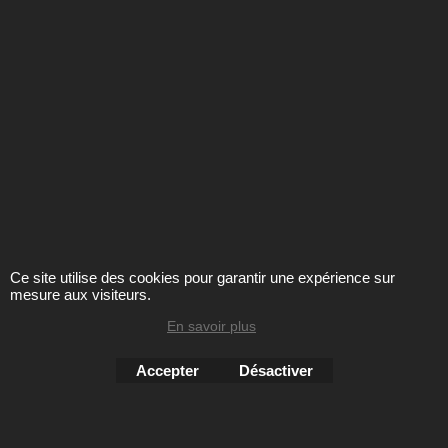
Ce site utilise des cookies pour garantir une expérience sur
Tige : toile
mesure aux visiteurs.
semelle : gomme
cambrure : 0 mm
En savoir plus
Cliquez ici
Accepter
Désactiver