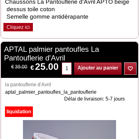
Chaussons La Pantouflerie d'Avril APTO beige
dessus toile coton
Semelle gomme antidérapante
Cliquez ici
APTAL palmier pantoufles La
Pantouflerie d'Avril
25.00
€
€
39.00
Ajouter au panier
la pantouflerie d'Avril
aptal_palmier_pantoufles_la_pantouflerie
Délai de livraison:
5-7 jours
liquidation