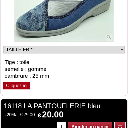
Tige : toile
semelle : gomme
cambrure : 25 mm
Cliquez ici
16118 LA PANTOUFLERIE bleu
20.00
€
€
25.00
-20%
Ajouter au panier