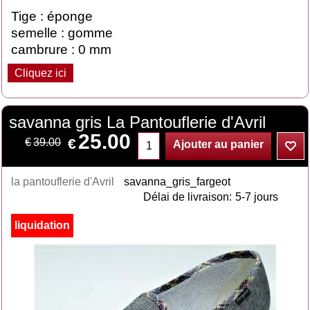
Tige : éponge
semelle : gomme
cambrure : 0 mm
Cliquez ici
savanna gris La Pantouflerie d'Avril
25.00
€
€
39.00
Ajouter au panier
la pantouflerie d'Avril
savanna_gris_fargeot
Délai de livraison:
5-7 jours
liquidation