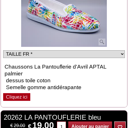
Chaussons La Pantouflerie d'Avril APTAL
palmier
dessus toile coton
Semelle gomme antidérapante
Cliquez ici
20262 LA PANTOUFLERIE bleu
19.00
€
€
29.00
Ajouter au panier