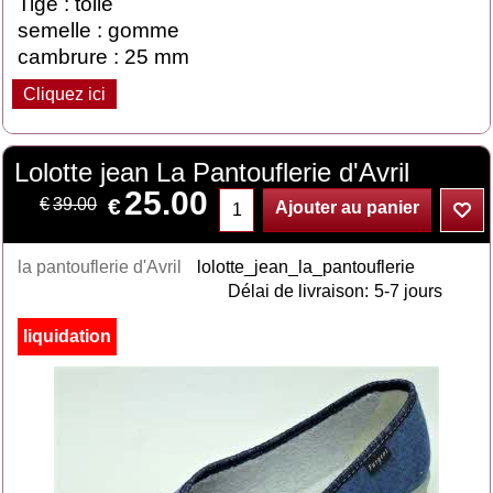
Tige : toile
semelle : gomme
cambrure : 25 mm
Cliquez ici
Lolotte jean La Pantouflerie d'Avril
25.00
€
€
39.00
Ajouter au panier
la pantouflerie d'Avril
lolotte_jean_la_pantouflerie
Délai de livraison:
5-7 jours
liquidation