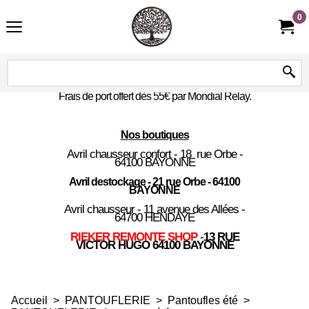
0
Frais de port offert dès 55€ par Mondial Relay.
Nos boutiques
Avril chausseur confort - 18 rue Orbe -
64100 BAYONNE
Avril destockage - 21 rue Orbe - 64100
BAYONNE
Avril chausseur - 11 avenue des Allées -
64700 HENDAYE
RIEKER REMONTE SHOP
-
13 RUE
VICTOR HUGO 64100 BAYONNE
Accueil
>
PANTOUFLERIE
>
Pantoufles été
>