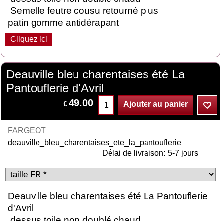
Semelle feutre cousu retourné plus
patin gomme antidérapant
Cliquez ici
Deauville bleu charentaises été La
Pantouflerie d'Avril
49.00
€
Ajouter au panier
FARGEOT
deauville_bleu_charentaises_ete_la_pantouflerie
Délai de livraison:
5-7 jours
Deauville bleu charentaises été La Pantouflerie
d'Avril
dessus toile non doublé chaud