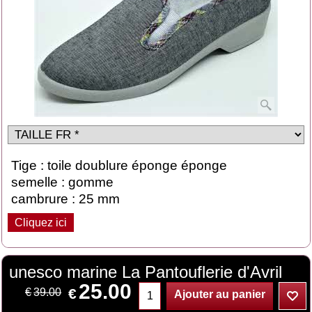
Tige : toile doublure éponge éponge
semelle : gomme
cambrure : 25 mm
Cliquez ici
unesco marine La Pantouflerie d'Avril
25.00
€
€
39.00
Ajouter au panier