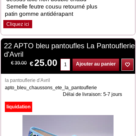
Semelle feutre cousu retourné plus
patin gomme antidérapant
Cliquez ici
22 APTO bleu pantoufles La Pantouflerie
d'Avril
25.00
€
€
39.00
Ajouter au panier
la pantouflerie d'Avril
apto_bleu_chaussons_ete_la_pantouflerie
Délai de livraison:
5-7 jours
liquidation