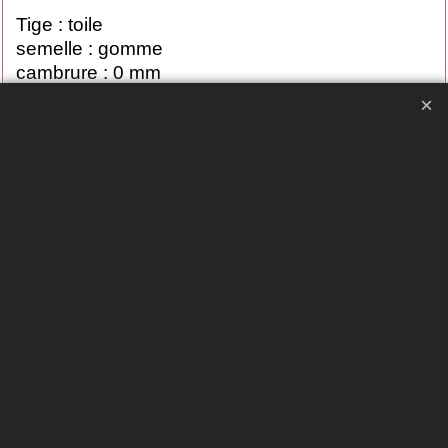
Tige : toile
semelle : gomme
cambrure : 0 mm
Cliquez ici
16118 LA PANTOUFLERIE fucsia
20.00
€
€
25.00
-20%
Ajouter au panier
Zel's
228_fucsia_la_pantouflerie
Délai de livraison:
5-7 jours
BONS PLANS