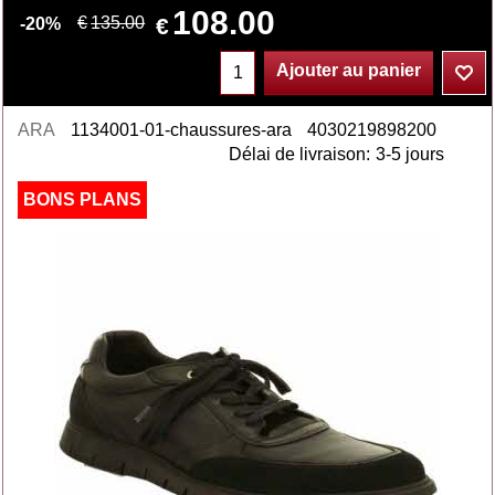
108.00
€
€
135.00
-20%
Ajouter au panier
ARA
1134001-01-chaussures-ara
4030219898200
Délai de livraison:
3-5 jours
BONS PLANS