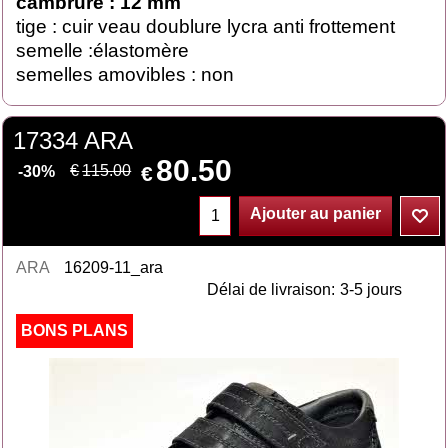
cambrure : 12 mm
tige : cuir veau doublure lycra anti frottement
semelle :élastomère
semelles amovibles : non
17334 ARA
80.50
€
€
115.00
-30%
Ajouter au panier
ARA
16209-11_ara
Délai de livraison:
3-5 jours
BONS PLANS