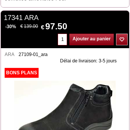
17341 ARA
97.50
€
€
139.00
-30%
Ajouter au panier
ARA
27109-01_ara
Délai de livraison:
3-5 jours
BONS PLANS