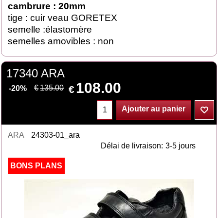
cambrure : 20mm
tige : cuir veau GORETEX
semelle :élastomère
semelles amovibles : non
17340 ARA
108.00
€
€
135.00
-20%
Ajouter au panier
ARA
24303-01_ara
Délai de livraison:
3-5 jours
BONS PLANS