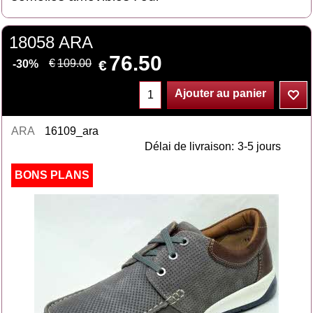
18058 ARA
76.50
€
€
109.00
-30%
Ajouter au panier
ARA
16109_ara
Délai de livraison:
3-5 jours
BONS PLANS