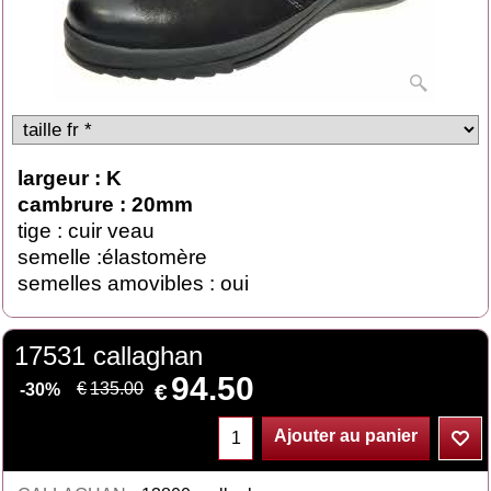
largeur : K
cambrure : 20mm
tige : cuir veau
semelle :élastomère
semelles amovibles : oui
17531 callaghan
94.50
€
€
135.00
-30%
Ajouter au panier