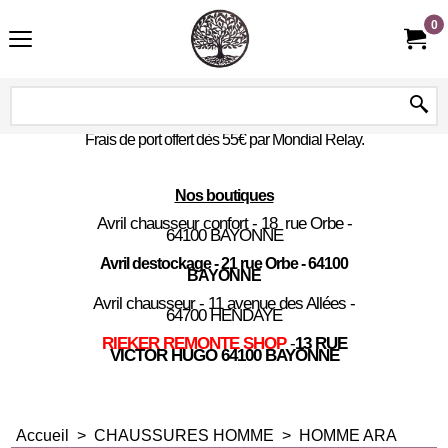
0
Frais de port offert dès 55€ par Mondial Relay.
Nos boutiques
Avril chausseur confort - 18 rue Orbe -
64100 BAYONNE
Avril destockage - 21 rue Orbe - 64100
BAYONNE
Avril chausseur - 11 avenue des Allées -
64700 HENDAYE
RIEKER REMONTE SHOP
-
13 RUE
VICTOR HUGO 64100 BAYONNE
Accueil
>
CHAUSSURES HOMME
>
HOMME ARA