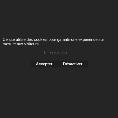
Ce site utilise des cookies pour garantir une expérience sur
mesure aux visiteurs.
En savoir plus
largeur : G
cambrure : 20mm
Accepter
Désactiver
tige : cuir veau
semelle :élastomère
semelles amovibles : oui
16420 ARA
118.50
€
€
169.00
-30%
Ajouter au panier