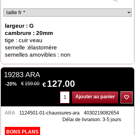
largeur : G
cambrure : 20mm
tige : cuir veau
semelle :élastomère
semelles amovibles : non
19283 ARA
127.00
€
€
159.00
-20%
Ajouter au panier
ARA
1124501-01-chaussures-ara
4030219082654
Délai de livraison:
3-5 jours
BONS PLANS