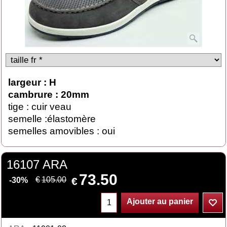
largeur : H
cambrure : 20mm
tige : cuir veau
semelle :élastomère
semelles amovibles : oui
16107 ARA
73.50
€
€
105.00
-30%
Ajouter au panier