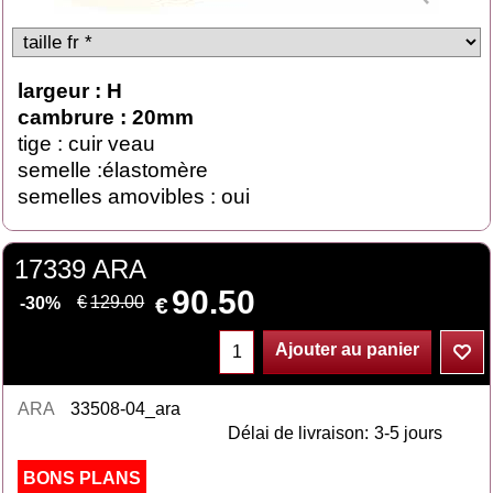
largeur : H
cambrure : 20mm
tige : cuir veau
semelle :élastomère
semelles amovibles : oui
17339 ARA
90.50
€
€
129.00
-30%
Ajouter au panier
ARA
33508-04_ara
Délai de livraison:
3-5 jours
BONS PLANS