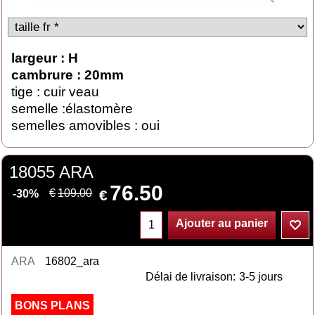
largeur : H
cambrure : 20mm
tige : cuir veau
semelle :élastomère
semelles amovibles : oui
18055 ARA
76.50
€
€
109.00
-30%
Ajouter au panier
ARA
16802_ara
Délai de livraison:
3-5 jours
BONS PLANS