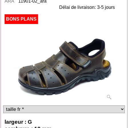
ARA
11901-02_ara
Délai de livraison:
3-5 jours
BONS PLANS
largeur : G