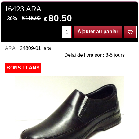
16423 ARA
80.50
€
€
115.00
-30%
Ajouter au panier
ARA
24809-01_ara
Délai de livraison:
3-5 jours
BONS PLANS