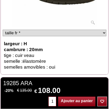
largeur : H
cambrure : 20mm
tige : cuir veau
semelle :élastomère
semelles amovibles : oui
19285 ARA
108.00
€
€
135.00
-20%
Ajouter au panier