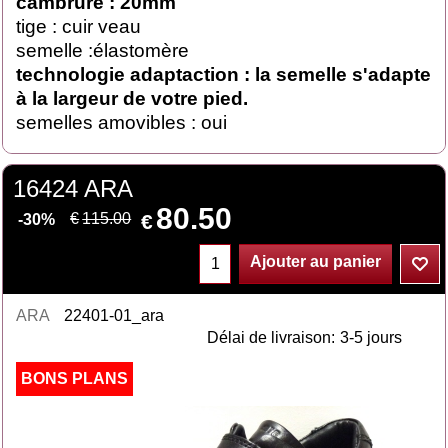
cambrure : 20mm
tige : cuir veau
semelle :élastomère
technologie adaptaction : la semelle s'adapte
à la largeur de votre pied.
semelles amovibles : oui
16424 ARA
80.50
€
€
115.00
-30%
Ajouter au panier
ARA
22401-01_ara
Délai de livraison:
3-5 jours
BONS PLANS