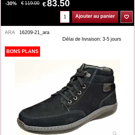
83.50
€
€
119.00
-30%
Ajouter au panier
ARA
16209-21_ara
Délai de livraison:
3-5 jours
BONS PLANS