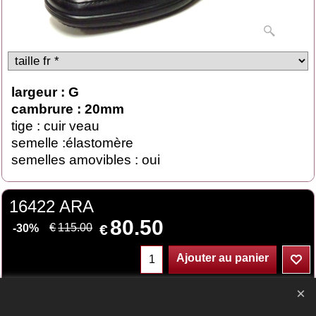
largeur : G
cambrure : 20mm
tige : cuir veau
semelle :élastomère
semelles amovibles : oui
16422 ARA
80.50
€
€
115.00
-30%
Ajouter au panier
ARA
24801-01_ara
Délai de livraison:
3-5 jours