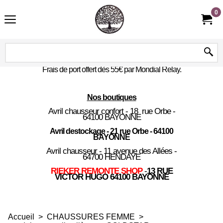
0
Frais de port offert dès 55€ par Mondial Relay.
Nos boutiques
Avril chausseur confort - 18 rue Orbe -
64100 BAYONNE
Avril destockage - 21 rue Orbe - 64100
BAYONNE
Avril chausseur - 11 avenue des Allées -
64700 HENDAYE
RIEKER REMONTE SHOP
-
13 RUE
VICTOR HUGO 64100 BAYONNE
Accueil
>
CHAUSSURES FEMME
>