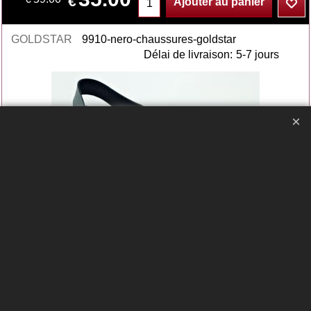
€
Ajouter au panier
GOLDSTAR
9910-nero-chaussures-goldstar
Délai de livraison:
5-7 jours
Chaussures GOLDSTAR
9910 nero
Semelle large XXL
Tige en textile feutrine.