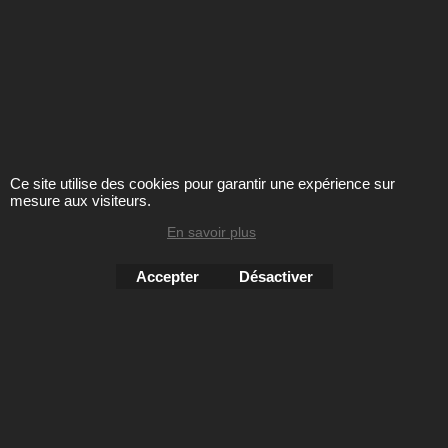
Semelles préformées cuir sur liège amortissant.
Semelles antidérapantes.
Cambrure : 10mm
Cliquez ici
Ce site utilise des cookies pour garantir une expérience sur
PRESENTATION
CGV
mesure aux visiteurs.
BOUTIQUE
LIVRAISONS
En savoir plus
CONTACT
PASSER COMMANDE
Accepter
Désactiver
SE CHAUSSER
CHOISIR SA POINTURE
ENTRETIEN