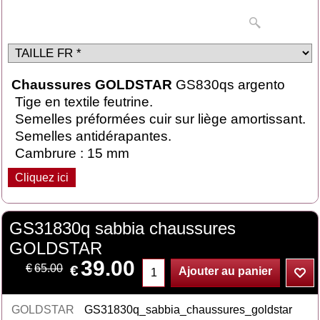
Chaussures GOLDSTAR
GS830qs argento
Tige en textile feutrine.
Semelles préformées cuir sur liège amortissant.
Semelles antidérapantes.
Cambrure : 15 mm
Cliquez ici
GS31830q sabbia chaussures
GOLDSTAR
39.00
€
€
65.00
Ajouter au panier
GOLDSTAR
GS31830q_sabbia_chaussures_goldstar