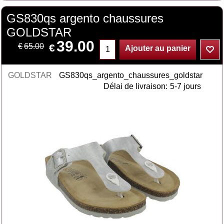
GS830qs argento chaussures
GOLDSTAR
39.00
€
€
65.00
Ajouter au panier
GOLDSTAR
GS830qs_argento_chaussures_goldstar
Délai de livraison:
5-7 jours