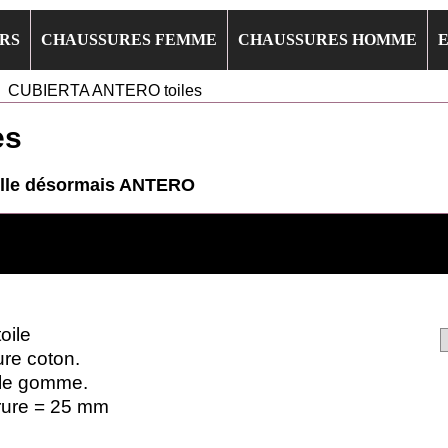
RS
CHAUSSURES FEMME
CHAUSSURES HOMME
>
CUBIERTA ANTERO toiles
es
elle désormais ANTERO
oile
re coton.
le gomme.
ure = 25 mm