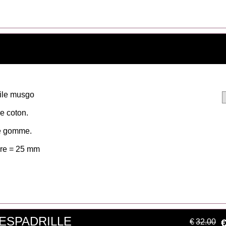
oile musgo
e coton.
e gomme.
re = 25 mm
L'ESPADRILLE
€
32.00