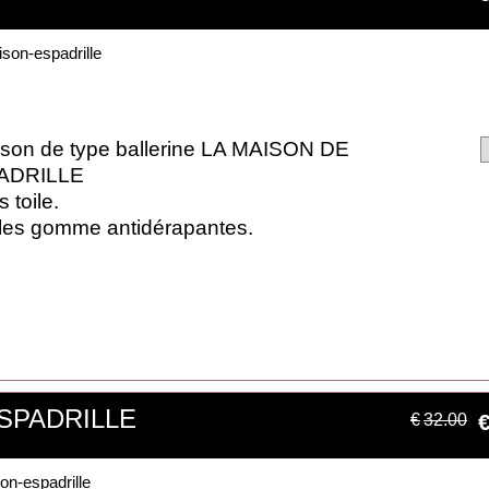
son-espadrille
son de type ballerine LA MAISON DE
ADRILLE
 toile.
les gomme antidérapantes.
ESPADRILLE
€
32.00
on-espadrille