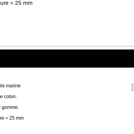
ure = 25 mm
ile marine
e coton.
e gomme.
re = 25 mm