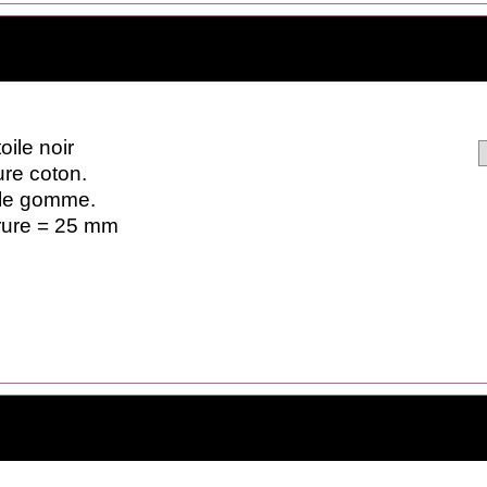
oile noir
re coton.
le gomme.
ure = 25 mm