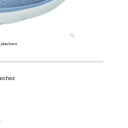
_skechers
marchez
.