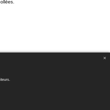
ollées.
ent interdite sous peine de poursuites
iteurs.