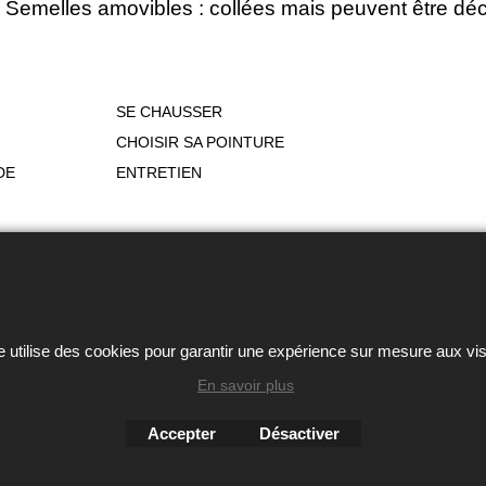
Semelles amovibles : collées mais peuvent être déc
SE CHAUSSER
CHOISIR SA POINTURE
DE
ENTRETIEN
ou autres éléments des sites Avril chausseur confort est strictem
Boutique en ligne créés
e utilise des cookies pour garantir une expérience sur mesure aux vis
avec le logiciel
eCommerce ShopFactory
En savoir plus
Accepter
Désactiver