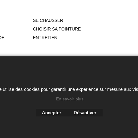
SE CHAUSSER
CHOISIR SA POINTURE
DE
ENTRETIEN
ou autres éléments des sites Avril chausseur confort est strictem
Boutique en ligne créés
e utilise des cookies pour garantir une expérience sur mesure aux vis
avec le logiciel
eCommerce ShopFactory
En savoir plus
Accepter
Désactiver