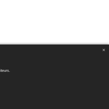
ent interdite sous peine de poursuites
iteurs.