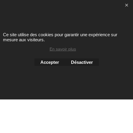
Toute reproduction de textes, photos ou autres éléments des
sites Avril chausseur confort est strictement interdite sous
peine de poursuites
Ce site utilise des cookies pour garantir une expérience sur
mesure aux visiteurs.
Boutique en ligne créés
avec le logiciel
En savoir plus
eCommerce ShopFactory
Accepter
Désactiver